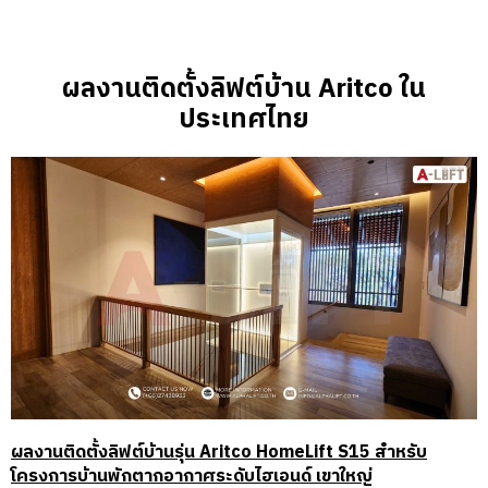
ผลงานติดตั้งลิฟต์บ้าน Aritco ใน
ประเทศไทย
ผลงานติดตั้งลิฟต์บ้านรุ่น Aritco HomeLift S15 สำหรับ
โครงการบ้านพักตากอากาศระดับไฮเอนด์ เขาใหญ่