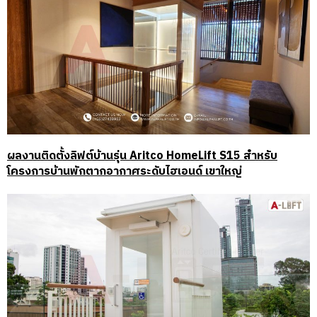
ผลงานติดตั้งลิฟต์บ้านรุ่น Aritco HomeLift S15 สำหรับ
โครงการบ้านพักตากอากาศระดับไฮเอนด์ เขาใหญ่