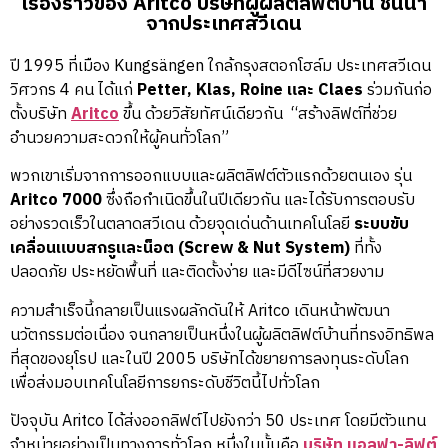
เรื่องราวของ Aritco บริษัทผู้ผลิตลิฟต์บ้าน ชั้นนำ
จากประเทศสวีเดน
ปี 1995 ที่เมือง Kungsängen ใกล้กรุงสตอกโฮล์ม ประเทศสวีเดน
วิศวกร 4 คน ได้แก่
Petter, Klas, Roine และ Claes
ร่วมกันก่อ
ตั้งบริษัท
Aritco
ขึ้น ด้วยวิสัยทัศน์เดียวกัน “สร้างลิฟต์ที่ช่วย
อำนวยความสะดวกให้ผู้คนทั่วโลก”
พวกเขาเริ่มจากการออกแบบและผลิตลิฟต์ตัวแรกด้วยตนเอง รุ่น
Aritco 7000
ซึ่งถือกำเนิดขึ้นในปีเดียวกัน และได้รับการตอบรับ
อย่างรวดเร็วในตลาดสวีเดน ด้วยจุดเด่นด้านเทคโนโลยี
ระบบขับ
เคลื่อนแบบสกรูและน็อต (Screw & Nut System)
ที่ทั้ง
ปลอดภัย ประหยัดพื้นที่ และติดตั้งง่าย และมีดีไซน์ที่สวยงาม
ความสำเร็จนี้กลายเป็นแรงผลักดันให้ Aritco เดินหน้าพัฒนา
นวัตกรรมต่อเนื่อง จนกลายเป็นหนึ่งในผู้ผลิตลิฟต์บ้านที่ทรงอิทธิพล
ที่สุดของยุโรป และในปี 2005 บริษัทได้ขยายการลงทุนระดับโลก
เพื่อส่งมอบเทคโนโลยีการยกระดับชีวิตนี้ไปทั่วโลก
ปัจจุบัน Aritco ได้ส่งออกลิฟต์ไปยังกว่า 50 ประเทศ โดยมีตัวแทน
จำหน่ายอย่างเป็นทางการทั่วโลก หนึ่งในนั้นคือ
บริษัท แอลฟา-ลิฟต์