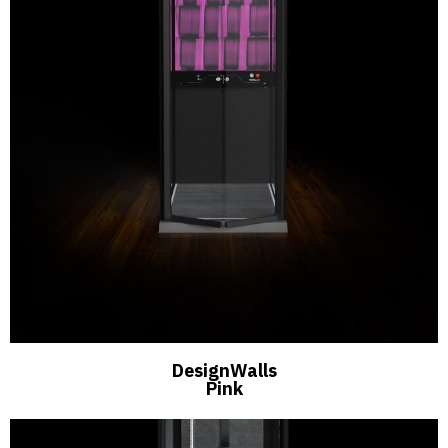
DesignWalls
Pink