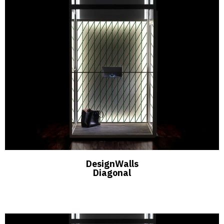
DesignWalls
Diagonal