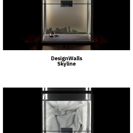
DesignWalls
Skyline