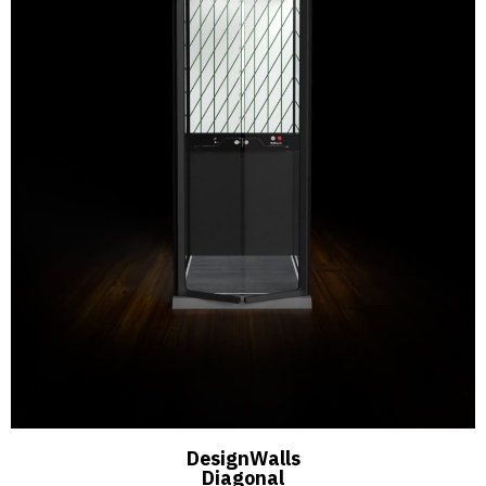
DesignWalls
Diagonal