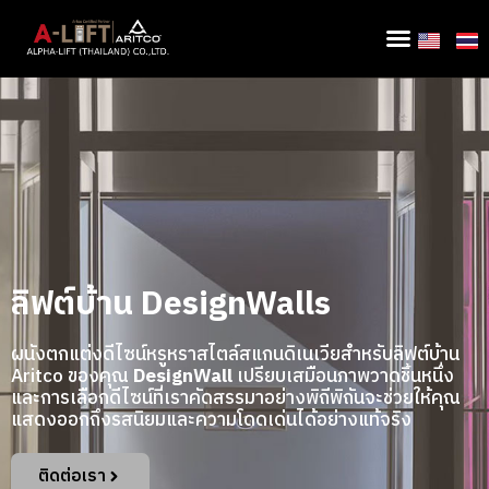
ลิฟต์บ้าน DesignWalls
ผนังตกแต่งดีไซน์หรูหราสไตล์สแกนดิเนเวียสำหรับลิฟต์บ้าน
Aritco ของคุณ
DesignWall
เปรียบเสมือนภาพวาดชิ้นหนึ่ง
และการเลือกดีไซน์ที่เราคัดสรรมาอย่างพิถีพิถันจะช่วยให้คุณ
แสดงออกถึงรสนิยมและความโดดเด่นได้อย่างแท้จริง
ติดต่อเรา