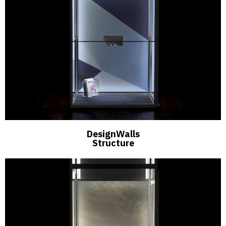
DesignWalls
Structure