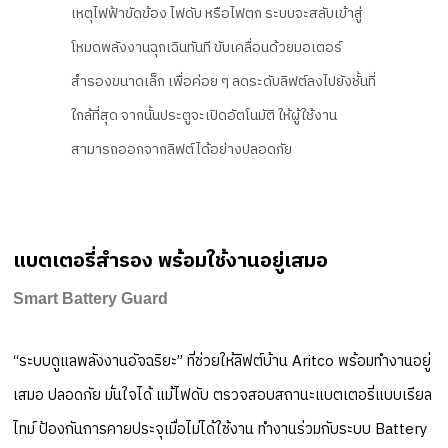
เหตุไฟฟ้าขัดข้อง ไฟดับ หรือไฟตก ระบบจะสลับเข้าสู่
โหมดพลังงานฉุกเฉินทันที ขับเคลื่อนด้วยมอเตอร์
สำรองขนาดเล็ก เพื่อค่อย ๆ ลดระดับลิฟต์ลงไปยังชั้นที่
ใกล้ที่สุด จากนั้นประตูจะเปิดอัตโนมัติ ให้ผู้ใช้งาน
สามารถออกจากลิฟต์ได้อย่างปลอดภัย
แบตเตอรี่สำรอง พร้อมใช้งานอยู่เสมอ
Smart Battery Guard
“ระบบดูแลพลังงานอัจฉริยะ” ที่ช่วยให้ลิฟต์บ้าน Aritco พร้อมทำงานอยู่
เสมอ ปลอดภัย มั่นใจได้ แม้ไฟดับ ตรวจสอบสถานะแบตเตอรี่แบบเรียล
ไทม์ ป้องกันการคายประจุเมื่อไม่ได้ใช้งาน ทำงานร่วมกับระบบ Battery