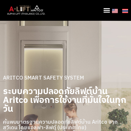
ARITCO SMART SAFETY SYSTEM
ระบบความปลอดภัยลิฟต์บ้าน
Aritco เพื่อการใช้งานที่มั่นใจในทุก
วัน
ค้นพบมาตรฐานความปลอดภัยลิฟต์บ้าน Aritco จาก
สวีเดน โดยแอลฟา-ลิฟต์ (ประเทศไทย)