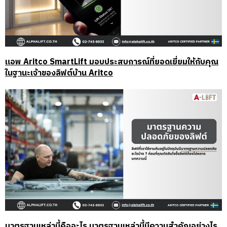
แอพ Aritco SmartLift มอบประสบการณ์ที่ยอดเยี่ยมให้กับคุณ
ในฐานะเจ้าของลิฟต์บ้าน Aritco
มาตรฐานเหล่านี้คืออะไร มาตรฐานเหล่านี้มีความสำคัญอย่างไร