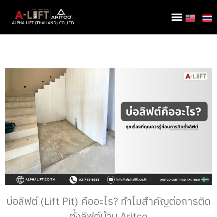
บ่อลิฟต์ (Lift Pit) คืออะไร? ทำไมสำคัญต่อการติด
ตั้งลิฟต์บ้าน Aritco