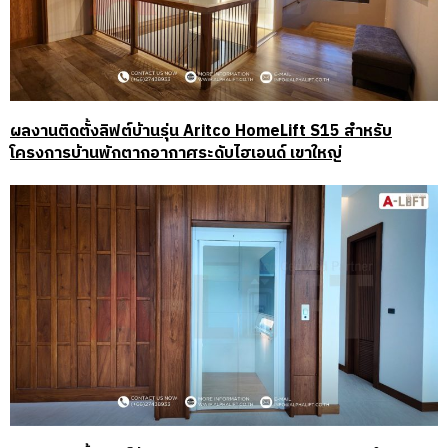
ผลงานติดตั้งลิฟต์บ้านรุ่น Aritco HomeLift S15 สำหรับ
โครงการบ้านพักตากอากาศระดับไฮเอนด์ เขาใหญ่