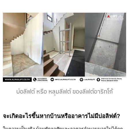
บ่อลิฟต์ หรือ หลุมลิฟต์ ของลิฟต์อาริทโก้
จะเกิดอะไรขึ้นหากบ้านหรืออาคารไม่มีบ่อลิฟต์?
ในความเป็นจริง บ้านพักอาศัยและอาคารจำนวนมากไม่ได้ถูก